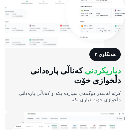
هەنگاوی ٢
دیاریکردنی
کەناڵی پارەدانی
دڵخوازی خۆت
کرتە لەسەر دوگمەی سپاردە بکە و کەناڵی پارەدانی
دڵخوازی خۆت دیاری بکە