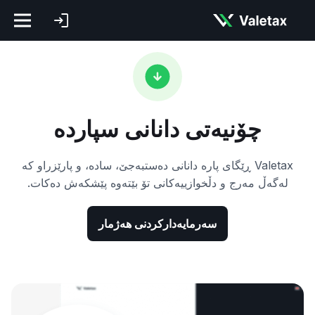
چۆنیەتی دانانی سپاردە
Valetax ڕێگای پارە دانانی دەستبەجێ، سادە، و پارێزراو کە
لەگەڵ مەرج و دڵخوازییەکانی تۆ بێتەوە پێشکەش دەکات.
سەرمایەدارکردنی هەژمار