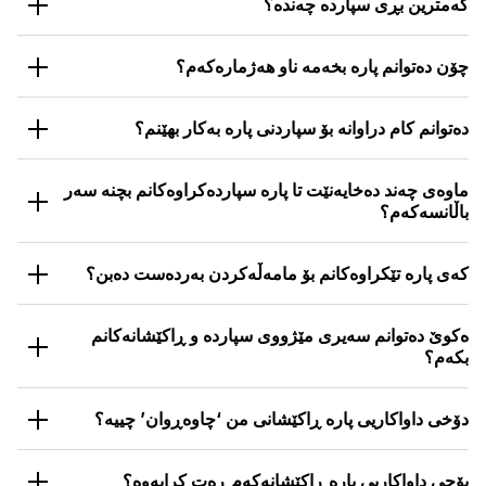
کەمترین بڕی سپاردە چەندە؟
کەمترین بڕی سپاردە لە 8 دۆلاری ئەمریکییەوە دەست
پێدەکات، بەپێی جۆری هەژمار.
چۆن دەتوانم پارە بخەمە ناو هەژمارەکەم؟
تۆ دەکرێ بچیتە ژوورەوە بۆ ناوچەی ئەندامی خۆت و بژاردەی
پارەدانی دڵخوازی خۆت و قەبارەی سپاردە دیاری بکەیت.
دەتوانم کام دراوانە بۆ سپاردنی پارە بەکار بهێنم؟
تۆ دەکرێ بە بەکارهێنانی هەر دراوێک سپاردە لە هەژماری
دۆلای ئێمەدا دابنێیت، کە ئەمەش بەپێی نرخی ئاڵوگۆڕی ئەو
ماوەی چەند دەخایەنێت تا پارە سپاردەکراوەکانم بچنە سەر
ڕۆژە دەبێت.
باڵانسەکەم؟
سپاردەکان دەستبەجێن! تۆ دەتوانیت باڵانسی نوێکراوەی خۆت
لەماوەی 60 خولەکدا ببینیت.
کەی پارە تێکراوەکانم بۆ مامەڵەکردن بەردەست دەبن؟
تۆ دەتوانیت دەستبەجێ دوای ئەوەی باڵانسەکەت نوێ بوویەوە
دەست بە مامەڵەکردن بکەیت.
ەکوێ دەتوانم سەیری مێژووی سپاردە و ڕاکێشانەکانم
بکەم؟
تۆ دەکرێت بچیتە ژوورەوە بۆ ناوچەی ئەندامانی خۆت بۆ بینینی
هەموو مامەڵەکانی پەیوەست بە سپاردەکان، ڕاکێشانەکان و
دۆخی داواکاریی پارە ڕاکێشانی من ‘چاوەڕوان’ چییە؟
گواستنەوەکان.
ئەمە واتە داواکارییەکەت لە سەرەدایە و لە ناوەڕاستی
پێواژۆکردنیدایە. هەرکە پەسند کرا، ئەو ئاگادار دەکرێیتەوە.
بۆچی داواکاریی پارە ڕاکێشانەکەم ڕەت کرایەوە؟