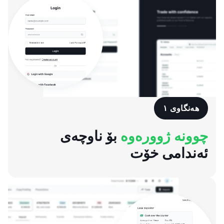
هەنگاوی ١
چوونە ژوورەوە
بۆ ناوچەی
ئەندامی خۆت