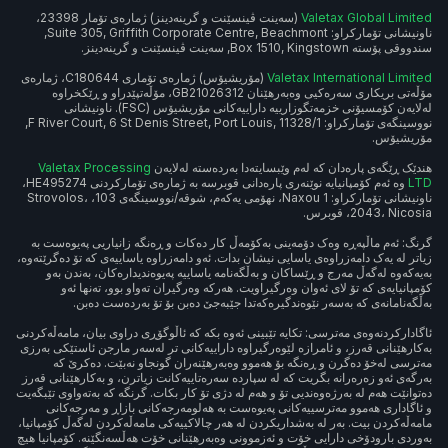
Valetax Global Limited
(سەینت ڤینسێنت و گرینەدینز) ژمارەی تۆمار 23398،
ناونیشانی تۆمارکراو: Suite 305, Griffith Corporate Centre, Beachmont,
سندووقی پۆستە Box 1510, Kingstown, سەینت ڤینسێنت و گرینەدینز.
Valetax International Limited
(مۆریشیۆس) ژمارەی تۆماری C180644، ژمارەی
مۆڵەتی بریکاری سەرەکیی وەبەرهێنان GB21026312، مۆڵەتپێدراو و ڕێکخراوە
لەلایەن کۆمسیۆنی خزمەتگوزارییە داراییەکانی مۆریشیۆس (FSC). ناونیشانی
نووسینگەی تۆمارکراو: 1/F River Court, 6 St Denis Street, Port Louis, 11328,
مۆریشیۆس.
هندێک ڕێگەی پارەدان کە لەم وێبسایتەدا بەردەستە لەلایەن
Valetax Processing
LTD
وە ئەم کۆمپانیایە نوێنەری پارەدانی قوبرسە بە ژمارەی تۆمارکردنی HE495274،
ناونیشانی تۆمارکراو: Naxou 1، نهۆمی یەکەم، شوقە/نووسینگەی 103، Strovolos،
2043، Nicosia، قوبرس.
گرنگ: ئەم ماڵپەڕە وەک دۆمەینی بەکۆمەڵ کار دەکات و ڕەنگە زانیاریی پەیوەست بە
زیاتر لە یەک دامەزراوەی یاسایی نیشان بدات. ئەو دامەزراوە یاساییەی کە تۆ دەگرێتەوە،
بەیەکەوە لەگەڵ مەرج و ڕێساکان و بەڵگەنامە یاساییە پەیوەندیدارەکان، بەندن بەو
کۆمپانیایەی کە تۆ لای ئەوان وەرگیراویت. هەرکە وەرگیران تەواو بوو، تەنها ئەو
بەڵگەنامانەی کە بەسەر نێوەندگیرەکەتدا جێبەجێ دەبن بۆ تۆ بەردەست دەبن.
ئاگادارکردنەوەی مەترسی: تکایە تێبینی ئەوە بکە کە ئاڵوگۆڕی دراوی بیان، مامەڵەکردنی
بەکارهێنانی قەرز، و ئامرازە لێوەرگیراوە داراییەکانی تر لەسەر مارجن ئاستێکی بەرزی
مەترسی لەخۆ دەگرن و ڕەنگە بۆ هەموو وەبەرهێنەران گونجاو نەبێت. دەکرێ کە
بەرگەی ئەو زەرەرانە بگریت کە لە سپاردە سەرەتاییەکانت زیاترن، و بەکارهێنانی قەرز
دەتوانێت هەم لە بەرژەوەندیی تۆ و هەم لە دژی تۆ کار بکات. گرنگە کە بەتەواوی تێبگەیت
و ئاگاداری هەموو مەترسییەکانی پەیوەست بە هەلومەرجەکانی بازاڕ و مەرجەکانی
مامەڵەکردن بیت. بەر لە بەشداریکردن لە هەر چالاکییەکی مامەڵەکردن لەگەڵ کۆمپانیا،
بەوردی بارودۆخی دارایی خۆت و ئەزموونی وەبەرهێنانی خۆت هەڵسەنگێنە. کۆمپانیا هیچ