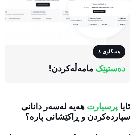
هەنگاوی ٤
دەستپێک
مامەڵەکردن!
ئایا
پرسیارت
هەیە لەسەر دانانی
سپاردەکردن و ڕاکێشانی پارە؟