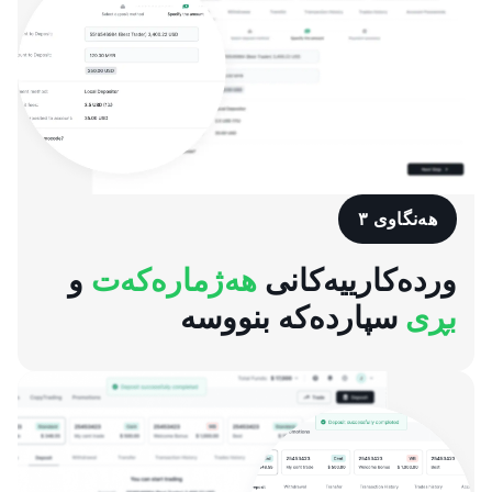
هەنگاوی ٣
وردەکارییەکانی
هەژمارەکەت
و
بڕی
سپاردەکە بنووسە