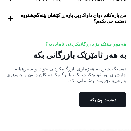
ئەمە دەکرێ بەهۆی ئەوەوە بێت کە هەژمارەکەت پشتڕاست
نەکراوەتەوە، یان هەڵەیەکی ئیحتمالکراو لەو داتایەی زیاد کراوە
من پارەکانم دوای داواکاریی پارە ڕاکێشان پێنەگەیشتووە.
یان نەبوونی مارجنی پێویست بۆ پێواژۆکردنی پارە ڕاکێشان.
دەبێت چی بکەم؟
ئێمە لە ڕێگای ئیمەیڵ لەسەر هۆکاری ڕەتکردنەوەکە ئاگادارت
ئەگەر پارەکەت لە ماوەی 24 کاتژمێر پێنەگەیشت، ئەوا تکایە
دەکەینەوە بۆ چاککردنی ئەم کێشەیە.
پەیوەندی بە تیمی پاڵپشتیی دڵسۆزی ئێمە بکە بۆ یارمەتی.
هەموو شتێک بۆ بازرگانیکردنی ئامادەیە؟
بە هەر ئامێرێک بازرگانی بکە
دەستگەیشتن بە هەژماری بازرگانیکردنی خۆت و سەرپێیانە
چاودێری پۆرتفۆلیۆکەت بکە، بازرگانیکردنەکان دابنێ و چاودێری
بەرەوپێشچوونت بەئاسانی بکە.
دەست پێ بکە