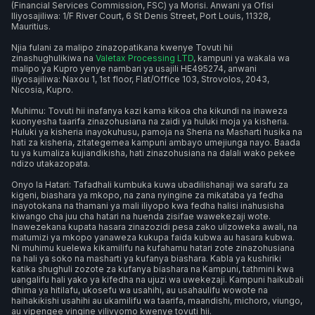
(Financial Services Commission, FSC) ya Morisi. Anwani ya Ofisi
Iliyosajiliwa: 1/F River Court, 6 St Denis Street, Port Louis, 11328,
Mauritius.
Njia fulani za malipo zinazopatikana kwenye Tovuti hii
zinashughulikiwa na
Valetax Processing LTD
, kampuni ya wakala wa
malipo ya Kupro yenye nambari ya usajili HE495274, anwani
iliyosajiliwa: Naxou 1, 1st floor, Flat/Office 103, Strovolos, 2043,
Nicosia, Kupro.
Muhimu: Tovuti hii inafanya kazi kama kikoa cha kikundi na inaweza
kuonyesha taarifa zinazohusiana na zaidi ya huluki moja ya kisheria.
Huluki ya kisheria inayokuhusu, pamoja na Sheria na Masharti husika na
hati za kisheria, zitategemea kampuni ambayo umejiunga nayo. Baada
tu ya kumaliza kujiandikisha, hati zinazohusiana na dalali wako pekee
ndizo utakazopata.
Onyo la Hatari: Tafadhali kumbuka kuwa ubadilishanaji wa sarafu za
kigeni, biashara ya mkopo, na zana nyingine za mikataba ya fedha
inayotokana na thamani ya mali iliyopo kwa fedha halisi inahusisha
kiwango cha juu cha hatari na huenda zisifae wawekezaji wote.
Inawezekana kupata hasara zinazozidi pesa zako ulizoweka awali, na
matumizi ya mkopo yanaweza kukupa faida kubwa au hasara kubwa.
Ni muhimu kuelewa kikamilifu na kufahamu hatari zote zinazohusiana
na hali ya soko na masharti ya kufanya biashara. Kabla ya kushiriki
katika shughuli zozote za kufanya biashara na Kampuni, tathmini kwa
uangalifu hali yako ya kifedha na ujuzi wa uwekezaji. Kampuni haikubali
dhima ya hitilafu, ukosefu wa usahihi, au usahaulifu wowote na
haihakikishi usahihi au ukamilifu wa taarifa, maandishi, michoro, viungo,
au vipengee vingine vilivyomo kwenye tovuti hii.