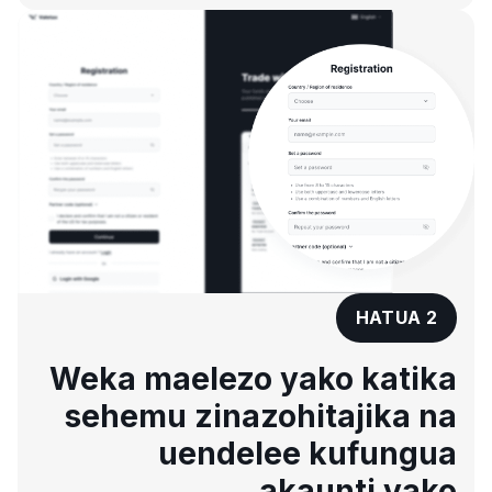
HATUA 2
Weka maelezo yako katika
sehemu zinazohitajika na
uendelee kufungua
akaunti yako