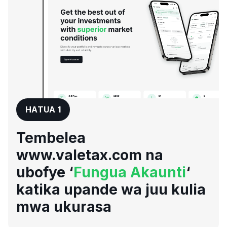
HATUA 1
Tembelea
www.valetax.com na
ubofye ‘
Fungua Akaunti
‘
katika upande wa juu kulia
mwa ukurasa