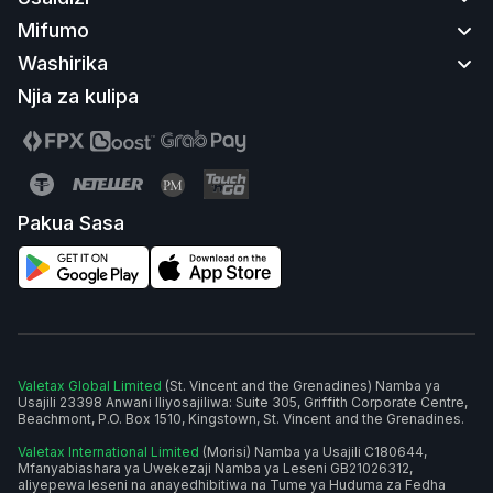
Mifumo
Wasiliana nasi
Washirika
Jinsi ya Kuweka Pesa kwenye Akaunti
MT4 |
MT5
Jinsi ya Kutoa Pesa
Njia za kulipa
MT4 Wavuti |
MT5 Wavuti
Tovuti ya Partnership
Jinsi ya Kufungua Akaunti
MT4 Mobile |
MT5 Mobile
Mpango wa Ushirika
Jinsi ya Kuthibitisha Akaunti
Programu ya Simu ya Mkononi
Pakua Sasa
Valetax Global Limited
(St. Vincent and the Grenadines) Namba ya
Usajili 23398 Anwani Iliyosajiliwa: Suite 305, Griffith Corporate Centre,
Beachmont, P.O. Box 1510, Kingstown, St. Vincent and the Grenadines.
Valetax International Limited
(Morisi) Namba ya Usajili C180644,
Mfanyabiashara ya Uwekezaji Namba ya Leseni GB21026312,
aliyepewa leseni na anayedhibitiwa na Tume ya Huduma za Fedha