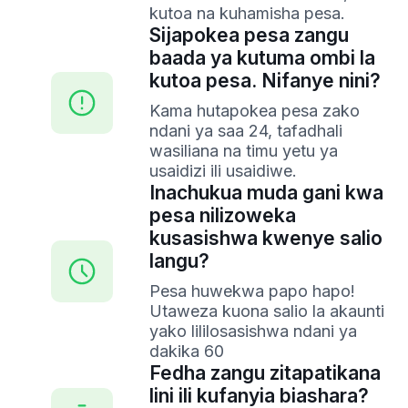
kutoa na kuhamisha pesa.
Sijapokea pesa zangu
baada ya kutuma ombi la
kutoa pesa. Nifanye nini?
Kama hutapokea pesa zako
ndani ya saa 24, tafadhali
wasiliana na timu yetu ya
usaidizi ili usaidiwe.
Inachukua muda gani kwa
pesa nilizoweka
kusasishwa kwenye salio
langu?
Pesa huwekwa papo hapo!
Utaweza kuona salio la akaunti
yako lililosasishwa ndani ya
dakika 60
Fedha zangu zitapatikana
lini ili kufanyia biashara?