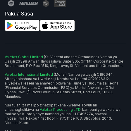
Pakua Sasa
Valetax Global Limited
(St. Vincent and the Grenadines) Namba ya
Usajili 23398 Anwani Iliyosajiliwa: Suite 305, Griffith Corporate Centre,
Beachmont, P.O. Box 1510, Kingstown, St. Vincent and the Grenadines.
Valetax International Limited
(Morisi) Namba ya Usajili C180644,
Mfanyabiashara ya Uwekezaji Namba ya Leseni GB21026312,
aliyepewa leseni na anayedhibitiwa na Tume ya Huduma za Fedha
(Financial Services Commission, FSC) ya Morisi. Anwani ya Ofisi
Iliyosajiliwa: 1/F River Court, 6 St Denis Street, Port Louis, 11328,
Mauritius.
Njia fulani za malipo zinazopatikana kwenye Tovuti hii
zinashughulikiwa na
Valetax Processing LTD
, kampuni ya wakala wa
malipo ya Kupro yenye nambari ya usajili HE495274, anwani
iliyosajiliwa: Naxou 1, 1st floor, Flat/Office 103, Strovolos, 2043,
Nicosia, Kupro.