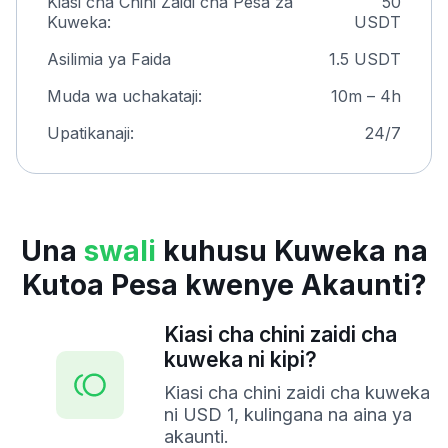
Kiasi cha Chini Zaidi cha Pesa za
50
Kuweka:
USDT
Asilimia ya Faida
1.5 USDT
Muda wa uchakataji:
10m – 4h
Upatikanaji:
24/7
Una
swali
kuhusu Kuweka na
Kutoa Pesa kwenye Akaunti?
Kiasi cha chini zaidi cha
kuweka ni kipi?
Kiasi cha chini zaidi cha kuweka
ni USD 1, kulingana na aina ya
akaunti.