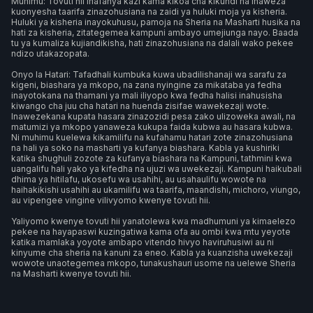
Muhimu: Tovuti hii inafanya kazi kama kikoa cha kikundi na inaweza
kuonyesha taarifa zinazohusiana na zaidi ya huluki moja ya kisheria.
Huluki ya kisheria inayokuhusu, pamoja na Sheria na Masharti husika na
hati za kisheria, zitategemea kampuni ambayo umejiunga nayo. Baada
tu ya kumaliza kujiandikisha, hati zinazohusiana na dalali wako pekee
ndizo utakazopata.
Onyo la Hatari: Tafadhali kumbuka kuwa ubadilishanaji wa sarafu za
kigeni, biashara ya mkopo, na zana nyingine za mikataba ya fedha
inayotokana na thamani ya mali iliyopo kwa fedha halisi inahusisha
kiwango cha juu cha hatari na huenda zisifae wawekezaji wote.
Inawezekana kupata hasara zinazozidi pesa zako ulizoweka awali, na
matumizi ya mkopo yanaweza kukupa faida kubwa au hasara kubwa.
Ni muhimu kuelewa kikamilifu na kufahamu hatari zote zinazohusiana
na hali ya soko na masharti ya kufanya biashara. Kabla ya kushiriki
katika shughuli zozote za kufanya biashara na Kampuni, tathmini kwa
uangalifu hali yako ya kifedha na ujuzi wa uwekezaji. Kampuni haikubali
dhima ya hitilafu, ukosefu wa usahihi, au usahaulifu wowote na
haihakikishi usahihi au ukamilifu wa taarifa, maandishi, michoro, viungo,
au vipengee vingine vilivyomo kwenye tovuti hii.
Yaliyomo kwenye tovuti hii yanatolewa kwa madhumuni ya kimaelezo
pekee na hayapaswi kuzingatiwa kama ofa au ombi kwa mtu yeyote
katika mamlaka yoyote ambapo vitendo hivyo haviruhusiwi au ni
kinyume cha sheria na kanuni za eneo. Kabla ya kuanzisha uwekezaji
wowote unaotegemea mkopo, tunakushauri usome na uelewe Sheria
na Masharti kwenye tovuti hii.