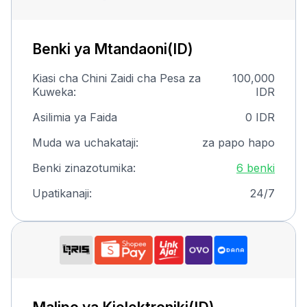
Benki ya Mtandaoni(ID)
Kiasi cha Chini Zaidi cha Pesa za
100,000
Kuweka:
IDR
Asilimia ya Faida
0 IDR
Muda wa uchakataji:
za papo hapo
Benki zinazotumika:
6 benki
Upatikanaji:
24/7