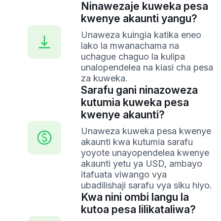
Ninawezaje kuweka pesa
kwenye akaunti yangu?
Unaweza kuingia katika eneo
lako la mwanachama na
uchague chaguo la kulipa
unalopendelea na kiasi cha pesa
za kuweka.
Sarafu gani ninazoweza
kutumia kuweka pesa
kwenye akaunti?
Unaweza kuweka pesa kwenye
akaunti kwa kutumia sarafu
yoyote unayopendelea kwenye
akaunti yetu ya USD, ambayo
itafuata viwango vya
ubadilishaji sarafu vya siku hiyo.
Kwa nini ombi langu la
kutoa pesa lilikataliwa?