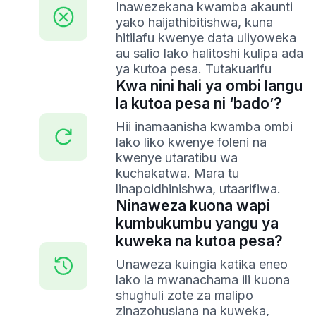
Inawezekana kwamba akaunti
yako haijathibitishwa, kuna
hitilafu kwenye data uliyoweka
au salio lako halitoshi kulipa ada
ya kutoa pesa. Tutakuarifu
Kwa nini hali ya ombi langu
la kutoa pesa ni ‘bado’?
Hii inamaanisha kwamba ombi
lako liko kwenye foleni na
kwenye utaratibu wa
kuchakatwa. Mara tu
linapoidhinishwa, utaarifiwa.
Ninaweza kuona wapi
kumbukumbu yangu ya
kuweka na kutoa pesa?
Unaweza kuingia katika eneo
lako la mwanachama ili kuona
shughuli zote za malipo
zinazohusiana na kuweka,