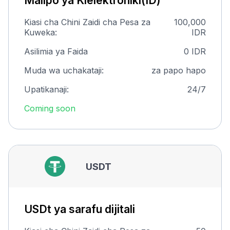
Malipo ya Kielektroniki(ID)
Kiasi cha Chini Zaidi cha Pesa za
100,000
Kuweka:
IDR
Asilimia ya Faida
0 IDR
Muda wa uchakataji:
za papo hapo
Upatikanaji:
24/7
Coming soon
USDT
USDt ya sarafu dijitali